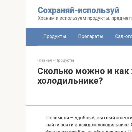
Перейти
Сохраняй-используй
к
контенту
Храним и используем продукты, предмет
Продукты
Препараты
Сад-ог
Главная
»
Продукты
Сколько можно и как
холодильнике?
Пельмени — удобный, сытный и легки
найти почти в каждом холодильнике.
бульоном или без, на обед или ужин.