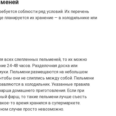
ьменей
ебуется соблюсти ряд условий. Их перечень
де планируется их хранение — в холодильнике или
ля всех слепленных пельменей, то их можно
ие 24-48 часов. Разделочная доска или
муки. Пельмени размещаются на небольшом
, чтобы они не слиплись между собой. Пельмени
авляются в холодильник. Указанные правила
 фарша домашнего приготовления. Если при
ный фарш, то такие пельмени лучше съесть
 какое-то время хранился в супермаркете.
анном случае просто невозможно.