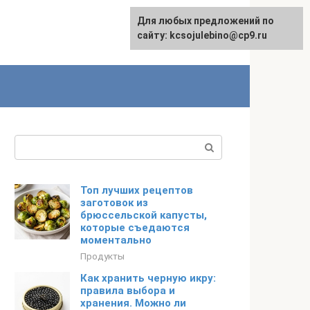
Для любых предложений по
сайту: kcsojulebino@cp9.ru
Поиск:
Топ лучших рецептов
заготовок из
брюссельской капусты,
которые съедаются
моментально
Продукты
Как хранить черную икру:
правила выбора и
хранения. Можно ли