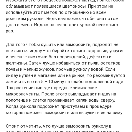
Избежать этого процесса поможет метод, при котором
обламывают появившиеся цветоносы. При этом не
используйте этот метод по отношению ко всем
розеткам рукколы. Ведь вам важно, чтобы она потом
дала семена. Индаю за сезон дает урожай несколько
раз.
Для того чтобы сушить или заморозить, подходят не
все листья индау – отбирайте только здоровые, упругие
и зеленые листочки без повреждений, дефектов и
желтизны. Затем лучше избавиться от пыли, остатков
почвы и мелких жучков, промыв рукколу водой. Если
индау куплен в магазине или на рынке, то рекомендуется
замочить его на 5 – 10 минут в слабо подсоленной воде.
Так растение выведет вредные химические
микроэлементы. После этого выкладывает индау на
полотенце и слегка промакивает капли воды сверху.
Когда руккола подсохнет приступаем к процедуре,
которая поможет заморозить или высушить её на зиму.
Стоит отметить, что лучше заморозить рукколу в