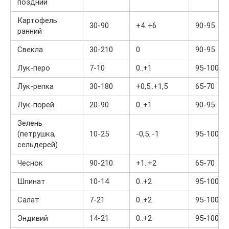
поздний
Картофель
30-90
+4..+6
90-95
ранний
Свекла
30-210
0
90-95
Лук-перо
7-10
0..+1
95-100
Лук-репка
30-180
+0,5..+1,5
65-70
Лук-порей
20-90
0..+1
90-95
Зелень
(петрушка,
10-25
-0,5..-1
95-100
сельдерей)
Чеснок
90-210
+1..+2
65-70
Шпинат
10-14
0..+2
95-100
Салат
7-21
0..+2
95-100
Эндивий
14-21
0..+2
95-100