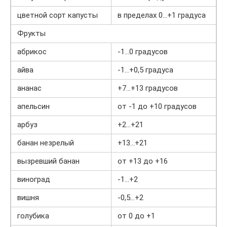
цветной сорт капусты
в пределах 0…+1 градуса
Фрукты
абрикос
-1…0 градусов
айва
-1…+0,5 градуса
ананас
+7…+13 градусов
апельсин
от -1 до +10 градусов
арбуз
+2…+21
банан незрелый
+13…+21
вызревший банан
от +13 до +16
виноград
-1…+2
вишня
-0,5…+2
голубика
от 0 до +1