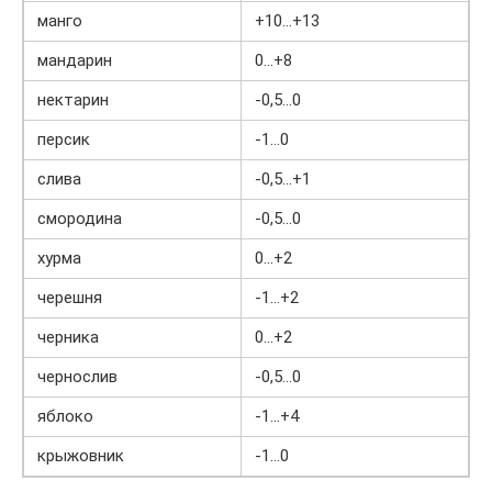
манго
+10…+13
мандарин
0…+8
нектарин
-0,5…0
персик
-1…0
слива
-0,5…+1
смородина
-0,5…0
хурма
0…+2
черешня
-1…+2
черника
0…+2
чернослив
-0,5…0
яблоко
-1…+4
крыжовник
-1…0