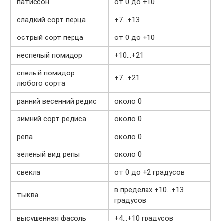
патиссон
от 0 до +10
сладкий сорт перца
+7…+13
острый сорт перца
от 0 до +10
неспелый помидор
+10…+21
спелый помидор
+7…+21
любого сорта
ранний весенний редис
около 0
зимний сорт редиса
около 0
репа
около 0
зеленый вид репы
около 0
свекла
от 0 до +2 градусов
в пределах +10…+13
тыква
градусов
высушенная фасоль
+4…+10 градусов