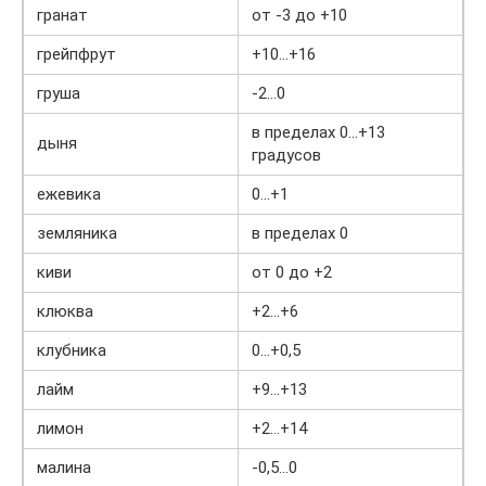
гранат
от -3 до +10
грейпфрут
+10…+16
груша
-2…0
в пределах 0…+13
дыня
градусов
ежевика
0…+1
земляника
в пределах 0
киви
от 0 до +2
клюква
+2…+6
клубника
0…+0,5
лайм
+9…+13
лимон
+2…+14
малина
-0,5…0