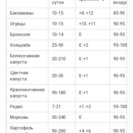
суток
воздуха,
Баклажаны
10-15
+8..+12
85-90
Огурцы
10-15
+10..+11
90-95
Брокколи
10-14
0
90-95
Кольраби
25-90
0..+2
95-100
Белокочанная
20-210
0..+1
90-95
капуста
Цветная
20-30
0..+1
90-95
капуста
Краснокочанная
90-180
0..+1
90-95
капуста
Редис
7-21
+1..+2
95-100
Морковь
30-240
0
90-95
Картофель
90-200
+4..+6
90-95